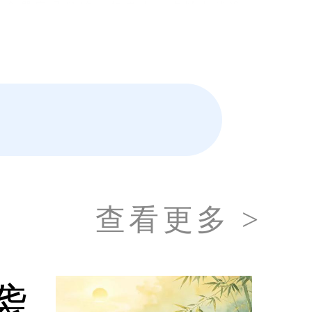
一个器官是肝脏，如果十一点以上就没
季养肝，就需要记住每天晚上十一点前睡
，但肝脏会分解酒精，本身就有可能出现
日常中应注意不能老是饮酒，偶有饮酒一
害，对养肝护肝不利。所以如果春季想保
造成伤害，而且对肝脏的保养也是不利
易怒和情绪低落，均易使肝脏受损。这些
查看更多 >
必须保持心情舒畅，放松心情，对肝脏健
给肝脏造成代谢压力加大，使肝脏中毒损
袭