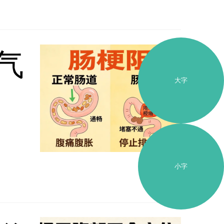
气
大字
小字