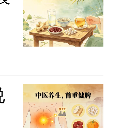
增多，甚至引起脂肪肝等疾病。所以春季
是四季养护肝脏时应该注意的。平日里注
本人，劲元堂
存服务
说