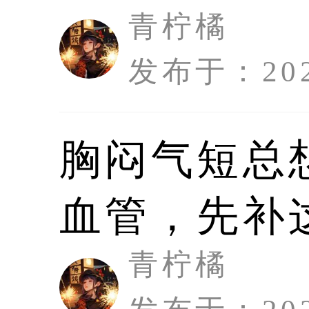
[1]许金云.春天
青柠橘
[DB/OL].快速问医生，
发布于：2026
青柠橘
发布于：
胸闷气短总
血管，先补
青柠橘