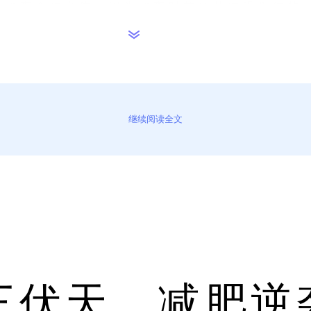
说熬夜会伤身体，因为熬夜时首当其冲受损伤的
负荷地工作都会对肝脏造成伤害。所以要想在春
并不是很健康，其原因是因为酒精通过肝脏排毒
伤害，进而影响营养吸收，体质慢慢变差。所以
继续阅读全文
时间长了，引起眼睛疲劳，还可能使肝脏受到损
间地看电视、电脑和手机等，这样不但会对眼睛
火气，此时如果不注意控制情绪，常表现为暴躁
等均有影响，进而影响肝脏正常机能。所以每天
易上火，嗓子疼和溃疡，此时如果随意服药，易
 三伏天，减肥逆
不需要，就不要久服药或随便服药。