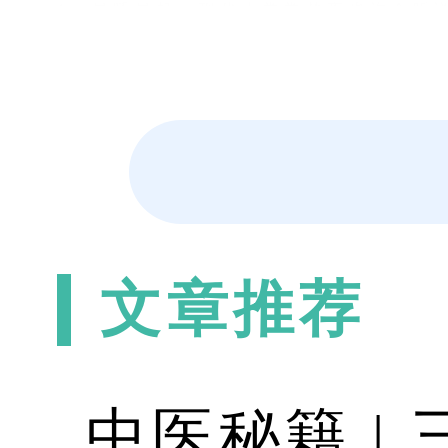
1、早睡早起：现代人常常熬夜也许会听
睡，使肝脏得不到有效休息、肝脏长期高
觉，而不是经常性的连续熬夜。
2、远离酒精：通常长期饮酒者肝脏方面
慢性中毒，久而久之，会使肝脏遭受很大
次不宜过量。
3、护眼：很多人可能不知道，如果用眼
护好肝的话，还应该注意平日里不能长时
的，应该注意休息。
文章推荐
4、控制脾气：春季易受气候影响而产生
情绪可使气血不畅，对神经，血糖，血压
康有好处。
5、不乱服药：春季阳气升发，人们可能
中医秘籍 |
伤等，危害肝脏健康。所以平日里，如果