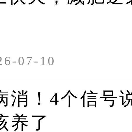
此时如果食量大，但锻炼量小，则易使肝脏脂肪
其他内脏中的油脂，维护肝脏健康。
，这几种方法不仅适用于春季养肝护肝，而且也
护有益，而且对人体各个器官也是大有裨益的。
观点仅代表作者
-07-10
布平台仅提供储
病消！4个信号
该养了