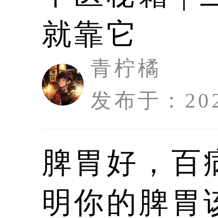
6、适度锻炼：春季人们食欲也会更好，
季节，要多出去活动、运动，降低肝脏和
就靠它
以上就是春季养肝和护肝的第六种方法了
意培养比较良好的生活习性不但对肝脏保
青柠橘
声明：本文
发布于：2026
作为信息发
脾胃好，百
参考文献：
明你的脾胃