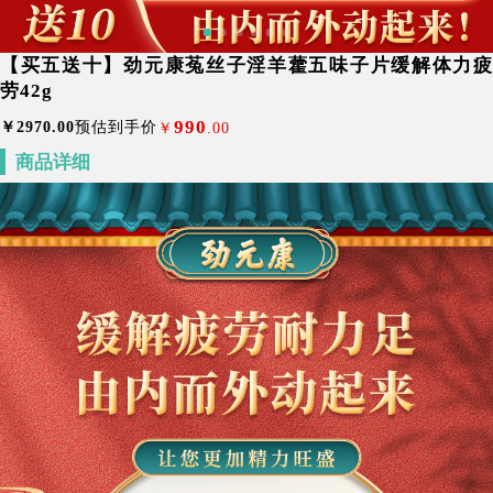
【买五送十】劲元康菟丝子淫羊藿五味子片缓解体力疲
劳42g
990
￥
2970
.00
预估到手价
￥
.00
商品详细