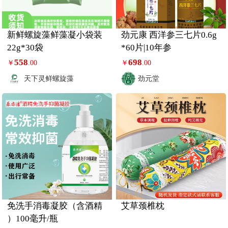
新鲜螺旋藻鲜藻凝小袋装
劲元康 西洋参三七片0.6g
22g*30袋
*60片|10年参
558
698
￥
.00
￥
.00
天下灵鲜螺旋藻
劲元堂
免洗手消毒凝胶（含酒精
艾草颈椎枕
）100毫升/瓶