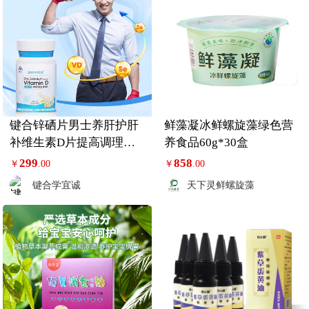
键合锌硒片男士养肝护肝
鲜藻凝冰鲜螺旋藻绿色营
补维生素D片提高调理精
养食品60g*30盒
子备孕成人小锌肝
299
858
￥
.00
￥
.00
键合学宜诚
天下灵鲜螺旋藻