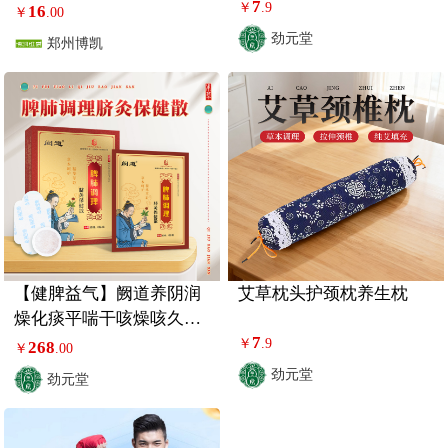
7
￥
.9
16
￥
.00
劲元堂
郑州博凯
【健脾益气】阙道养阴润
艾草枕头护颈枕养生枕
燥化痰平喘干咳燥咳久咳
7
脾肺调理保健散1盒
￥
.9
268
￥
.00
劲元堂
劲元堂