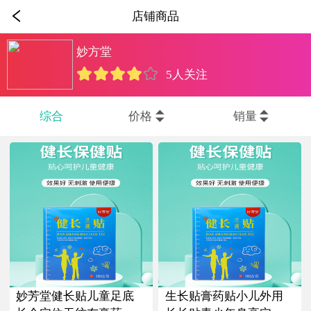
店铺商品
妙方堂
5人关注
综合
价格
销量
妙芳堂健长贴儿童足底
生长贴膏药贴小儿外用