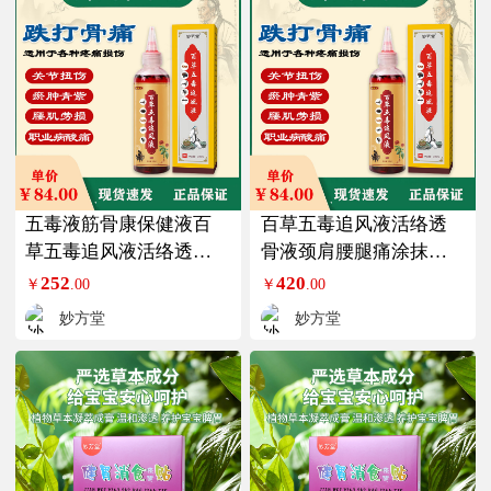
五毒液筋骨康保健液百
百草五毒追风液活络透
草五毒追风液活络透骨
骨液颈肩腰腿痛涂抹五
液颈肩腰腿痛涂抹3盒
毒保健液5盒装
252
420
￥
.00
￥
.00
妙方堂
妙方堂