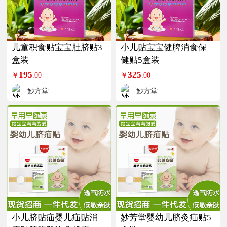
儿童积食贴宝宝肚脐贴3
小儿贴宝宝健脾消食保
盒装
健贴5盒装
195
325
￥
.00
￥
.00
妙方堂
妙方堂
小儿脐贴疝婴儿疝贴消
妙芳堂婴幼儿脐灸疝贴5