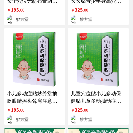
长个穴位无纺布膏药贴
长长贴青少年身高穴位
助长贴3盒装
贴5盒装
195
325
￥
.00
￥
.00
妙方堂
妙方堂
小儿多动症贴妙芳堂抽
儿童穴位贴小儿多动保
眨眼睛摇头耸肩注意力
健贴儿童多动抽动症穴
不集中多动贴3盒装
位贴5盒装
195
325
￥
.00
￥
.00
妙方堂
妙方堂