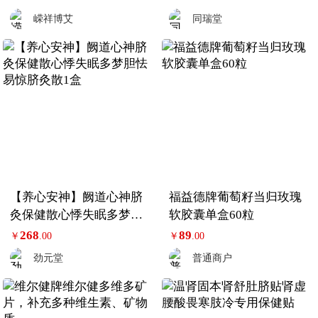
嵘祥博艾
同瑞堂
【养心安神】阙道心神脐
福益德牌葡萄籽当归玫瑰
灸保健散心悸失眠多梦胆
软胶囊单盒60粒
怯易惊脐灸散1盒
268
89
￥
.00
￥
.00
劲元堂
普通商户