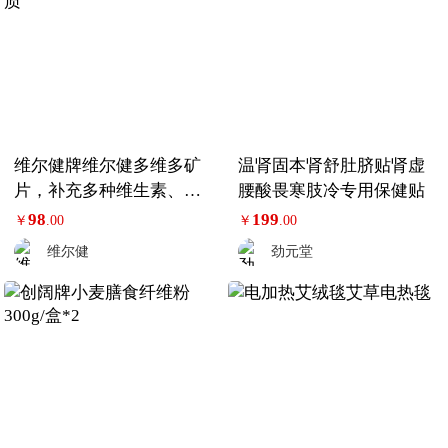
维尔健牌维尔健多维多矿
温肾固本肾舒肚脐贴肾虚
片，补充多种维生素、矿
腰酸畏寒肢冷专用保健贴
物质
98
199
￥
.00
￥
.00
维尔健
劲元堂