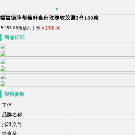
福益德牌葡萄籽当归玫瑰软胶囊3盒180粒
255
￥
255
.00
预估到手价
￥
.00
商品详细
规格参数
主体
品牌名称
批准文号
净含量