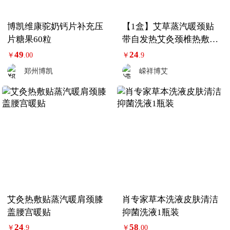
博凯维康驼奶钙片补充压
【1盒】艾草蒸汽暖颈贴
片糖果60粒
带自发热艾灸颈椎热敷护
颈贴
49
24
￥
.00
￥
.9
郑州博凯
嵘祥博艾
艾灸热敷贴蒸汽暖肩颈膝
肖专家草本洗液皮肤清洁
盖腰宫暖贴
抑菌洗液1瓶装
24
58
￥
.9
￥
.00