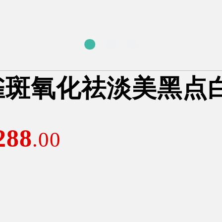
雀斑氧化祛淡美黑点
288
.00