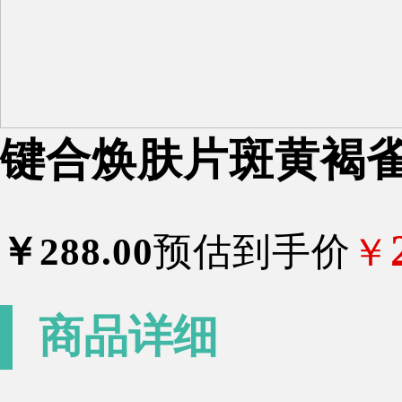
键合焕肤片斑黄褐
￥
288
.00
预估到手价
￥
商品详细