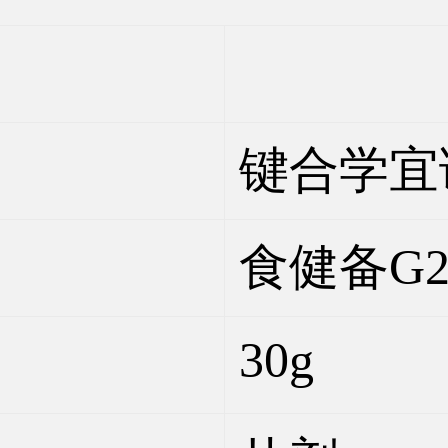
键合学宜
食健备G20
30g