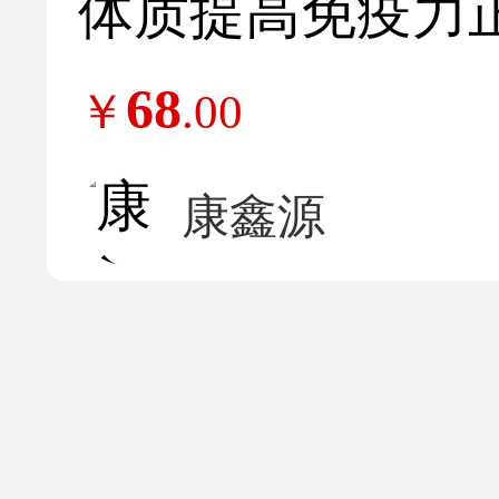
体质提高免疫力
68
￥
.00
康鑫源