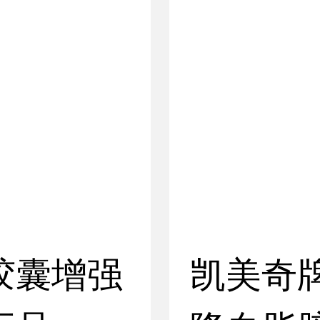
胶囊增强
凯美奇