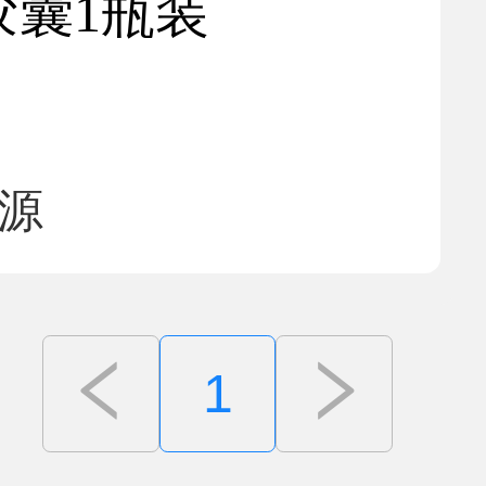
胶囊1瓶装
源
1