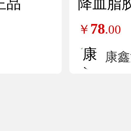
正品
降血脂
78
￥
.00
康鑫