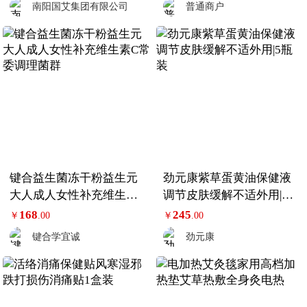
南阳国艾集团有限公司
普通商户
键合益生菌冻干粉益生元
劲元康紫草蛋黄油保健液
大人成人女性补充维生素
调节皮肤缓解不适外用|5
C常委调理菌群
瓶装
168
245
￥
.00
￥
.00
键合学宜诚
劲元康