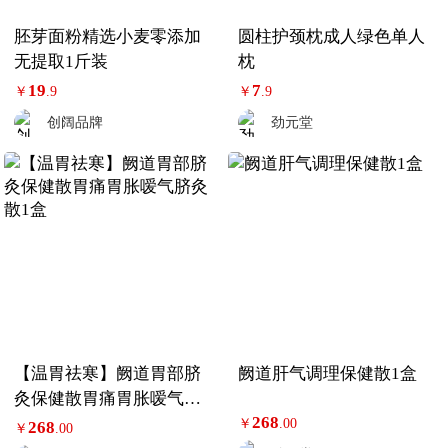
胚芽面粉精选小麦零添加
圆柱护颈枕成人绿色单人
无提取1斤装
枕
19
7
￥
.9
￥
.9
创阔品牌
劲元堂
【温胃祛寒】阙道胃部脐
阙道肝气调理保健散1盒
灸保健散胃痛胃胀嗳气脐
268
灸散1盒
￥
.00
268
￥
.00