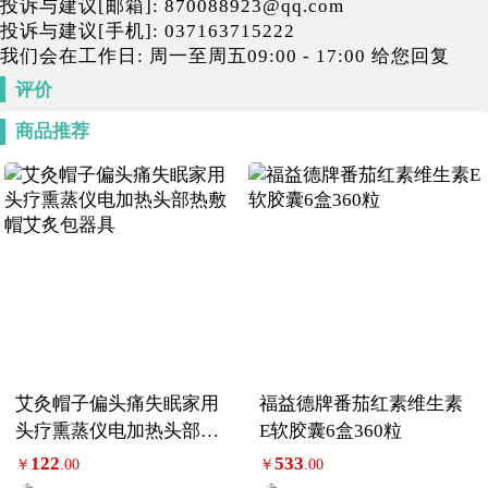
投诉与建议[邮箱]: 870088923@qq.com
投诉与建议[手机]: 037163715222
我们会在工作日: 周一至周五09:00 - 17:00 给您回复
评价
商品推荐
艾灸帽子偏头痛失眠家用
福益德牌番茄红素维生素
头疗熏蒸仪电加热头部热
E软胶囊6盒360粒
敷帽艾炙包器具
122
533
￥
.00
￥
.00