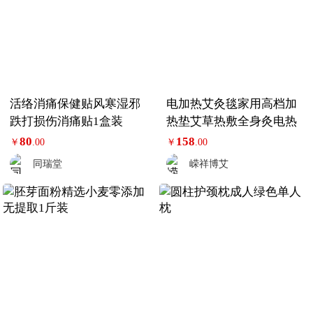
活络消痛保健贴风寒湿邪
电加热艾灸毯家用高档加
跌打损伤消痛贴1盒装
热垫艾草热敷全身灸电热
80
158
￥
.00
￥
.00
同瑞堂
嵘祥博艾