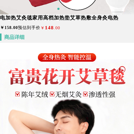
电加热艾灸毯家用高档加热垫艾草热敷全身灸电热
148
￥
158
.00
预估到手价
￥
.00
商品详细