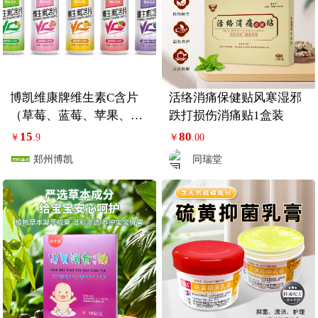
博凯维康牌维生素C含片
活络消痛保健贴风寒湿邪
（草莓、蓝莓、苹果、水
跌打损伤消痛贴1盒装
蜜桃、香橙）
15
80
￥
.9
￥
.00
郑州博凯
同瑞堂