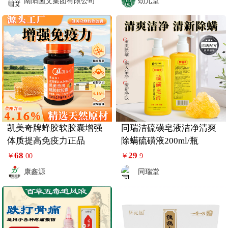
南阳国艾集团有限公司
劲元堂
凯美奇牌蜂胶软胶囊增强
同瑞洁硫磺皂液洁净清爽
体质提高免疫力正品
除螨硫磺液200ml/瓶
68
29
￥
.00
￥
.9
康鑫源
同瑞堂