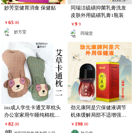
妙芳堂健胃消食 保健贴
同瑞洁硫磺抑菌乳膏洗发
皮肤外用硫磺乳膏1瓶装
65
￥
.00
9
￥
.9
妙方堂
同瑞堂
ins成人学生卡通艾草枕头
劲元康阿是穴保健液调节
办公室家用午睡纯棉枕套
机体缓解局部不适增强健
单人
康保健液
82
198
￥
.00
￥
.00