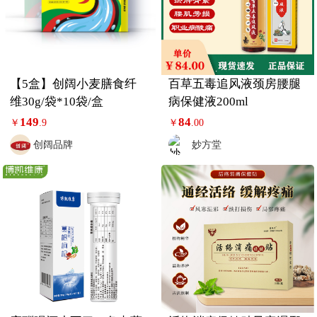
【5盒】创阔小麦膳食纤
百草五毒追风液颈房腰腿
维30g/袋*10袋/盒
病保健液200ml
149
84
￥
.9
￥
.00
创阔品牌
妙方堂