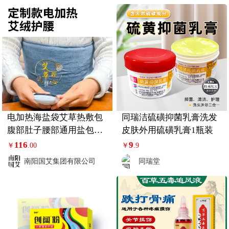
电加热海盐袋艾草热敷包
同瑞洁硫磺抑菌乳膏洗发
腹部肚子腰部通用盐包腰
皮肤外用硫磺乳膏1瓶装
带艾灸理疗袋
116
9
￥
.00
￥
.9
南阳国艾集团有限公司
同瑞堂