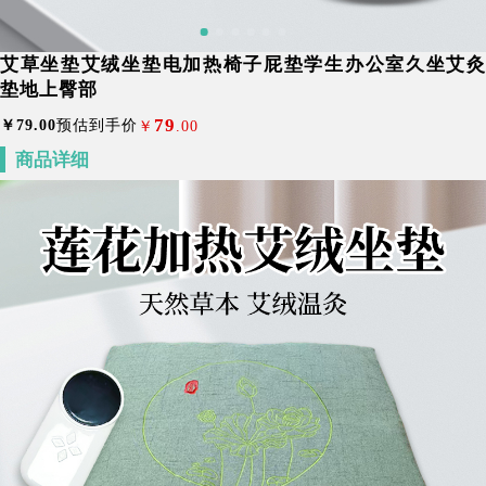
艾草坐垫艾绒坐垫电加热椅子屁垫学生办公室久坐艾灸
垫地上臀部
79
￥
79
.00
预估到手价
￥
.00
商品详细