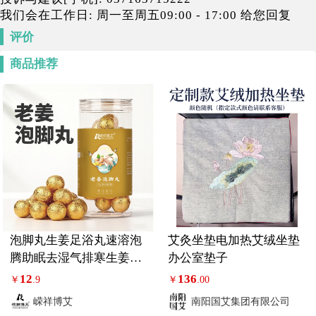
我们会在工作日: 周一至周五09:00 - 17:00 给您回复
评价
商品推荐
泡脚丸生姜足浴丸速溶泡
艾灸坐垫电加热艾绒坐垫
腾助眠去湿气排寒生姜足
办公室垫子
浴球
12
136
￥
.9
￥
.00
嵘祥博艾
南阳国艾集团有限公司