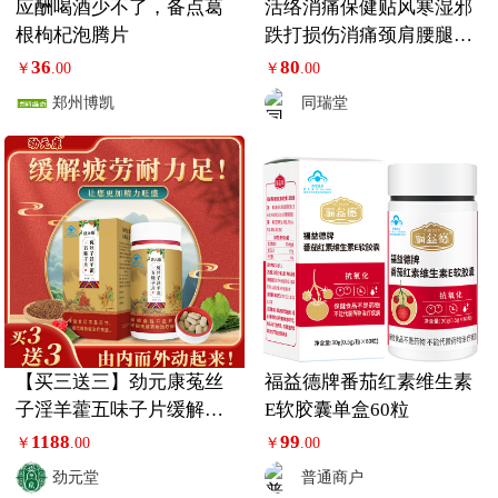
应酬喝酒少不了，备点葛
活络消痛保健贴风寒湿邪
根枸杞泡腾片
跌打损伤消痛颈肩腰腿关
节贴1盒装
36
80
￥
.00
￥
.00
郑州博凯
同瑞堂
【买三送三】劲元康菟丝
福益德牌番茄红素维生素
子淫羊藿五味子片缓解体
E软胶囊单盒60粒
力疲劳内调滋补
1188
99
￥
.00
￥
.00
劲元堂
普通商户