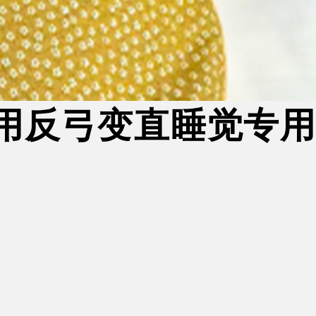
用反弓变直睡觉专用