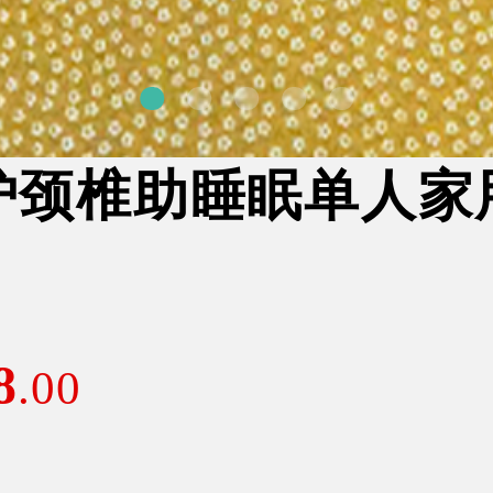
护颈椎助睡眠单人家
8
.00