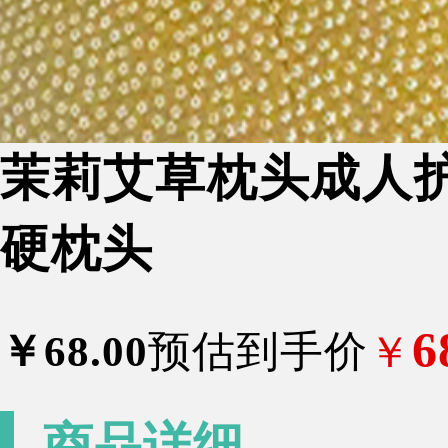
茉莉艾草枕头成人
硬枕头
6
￥
68
.00
预估到手价
￥
商品详细