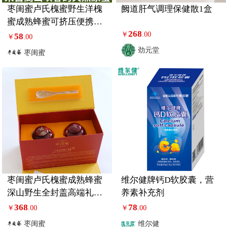
枣闺蜜卢氏槐蜜野生洋槐
阙道肝气调理保健散1盒
蜜成熟蜂蜜可挤压便携装
268
随手礼
￥
.00
58
￥
.00
劲元堂
枣闺蜜
枣闺蜜卢氏槐蜜成熟蜂蜜
维尔健牌钙D软胶囊，营
深山野生全封盖高端礼品
养素补充剂
钧瓷礼盒 2罐装
368
78
￥
.00
￥
.00
枣闺蜜
维尔健