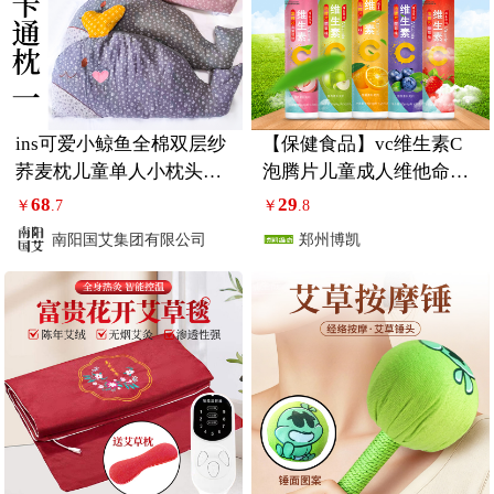
ins可爱小鲸鱼全棉双层纱
【保健食品】vc维生素C
荞麦枕儿童单人小枕头办
泡腾片儿童成人维他命VC
公室沙发午睡枕
维C沸腾泡片
68
29
￥
.7
￥
.8
南阳国艾集团有限公司
郑州博凯