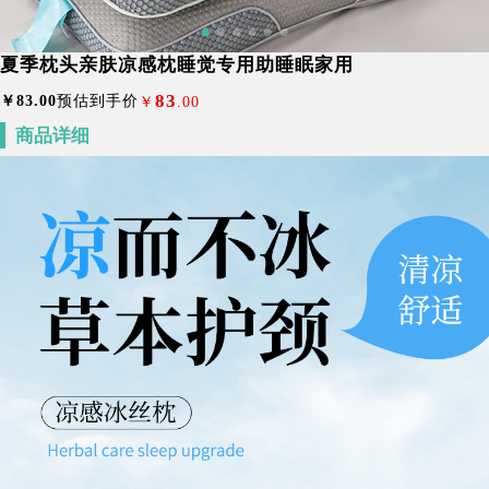
夏季枕头亲肤凉感枕睡觉专用助睡眠家用
83
￥
83
.00
预估到手价
￥
.00
商品详细