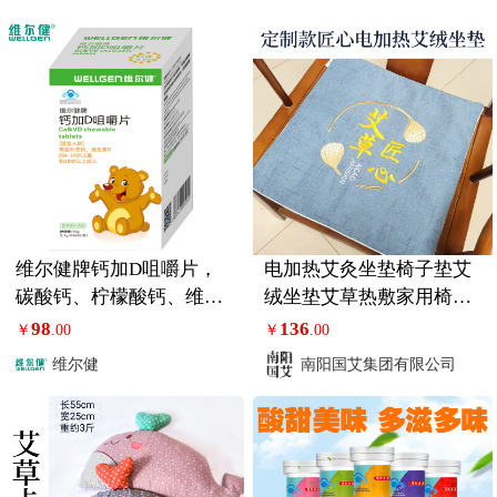
维尔健牌钙加D咀嚼片，
电加热艾灸坐垫椅子垫艾
碳酸钙、柠檬酸钙、维生
绒坐垫艾草热敷家用椅垫
素D3
发热坐垫
98
136
￥
.00
￥
.00
维尔健
南阳国艾集团有限公司