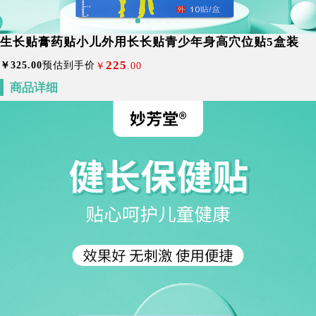
生长贴膏药贴小儿外用长长贴青少年身高穴位贴5盒装
225
￥
325
.00
预估到手价
￥
.00
商品详细