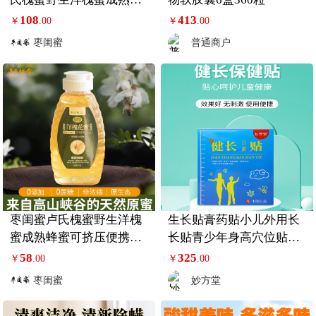
蜜可挤压便携装
108
413
￥
.00
￥
.00
枣闺蜜
普通商户
枣闺蜜卢氏槐蜜野生洋槐
生长贴膏药贴小儿外用长
蜜成熟蜂蜜可挤压便携装
长贴青少年身高穴位贴5
随手礼
盒装
58
325
￥
.00
￥
.00
枣闺蜜
妙方堂