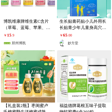
博凯维康牌维生素C含片
生长贴膏药贴小儿外用长
（草莓、蓝莓、苹果、水
长贴青少年儿童身高穴位
蜜桃、香橙）
贴助力贴健长贴
15
65
￥
.9
￥
.00
郑州博凯
妙方堂
【礼盒装2瓶】枣闺蜜卢
福益德牌葛根五味子提取
氏槐蜜野生洋槐蜜成熟蜂
物软胶囊6盒360粒