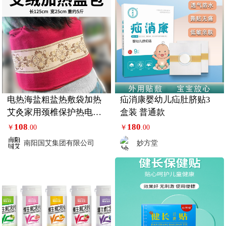
电热海盐粗盐热敷袋加热
疝消康婴幼儿疝肚脐贴3
艾灸家用颈椎保护热电加
盒装 普通款
热敷
108
180
￥
.00
￥
.00
南阳国艾集团有限公司
妙方堂