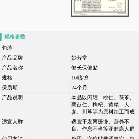
规格参数
包装
产品品牌
妙芳堂
产品名称
健长保健贴
规格
10贴/盒
保质期
24个月
产品说明
本品以闪耀、桃仁、茯苓、
薏苡仁、枸杞、黄精、人
参、川芎等为原料加工而成
适宜人群
适宜于发育缓慢、营养不
良、作息不当等亚健康人群
使用方法
外用。穴位贴敷涌泉穴，每