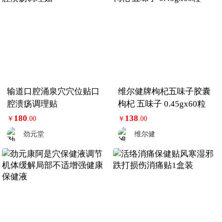
输道口腔涌泉穴穴位贴口
维尔健牌枸杞五味子胶囊
腔溃疡调理贴
枸杞 五味子 0.45gx60粒
180
138
￥
.00
￥
.00
劲元堂
维尔健