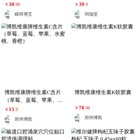
暖贴
螨皂液1瓶装
30
39
￥
.00
￥
.9
嵘祥博艾
同瑞堂
博凯维康牌维生素C含片
博凯维康维生素K软胶囊
（草莓、蓝莓、苹果、水
78
蜜桃、香橙）
￥
.00
15
￥
.9
郑州博凯
郑州博凯