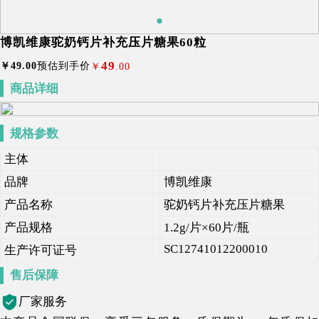
博凯维康驼奶钙片补充压片糖果60粒
49
￥
49
.00
预估到手价
￥
.00
商品详细
规格参数
主体
品牌
博凯维康
产品名称
驼奶钙片补充压片糖果
产品规格
1.2g/片×60片/瓶
SC12741012200010
生产许可证号
售后保障
厂家服务