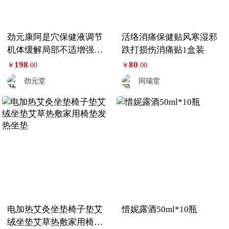
劲元康阿是穴保健液调节
活络消痛保健贴风寒湿邪
机体缓解局部不适增强健
跌打损伤消痛贴1盒装
康保健液
198
80
￥
.00
￥
.00
劲元堂
同瑞堂
电加热艾灸坐垫椅子垫艾
惜妮露酒50ml*10瓶
绒坐垫艾草热敷家用椅垫