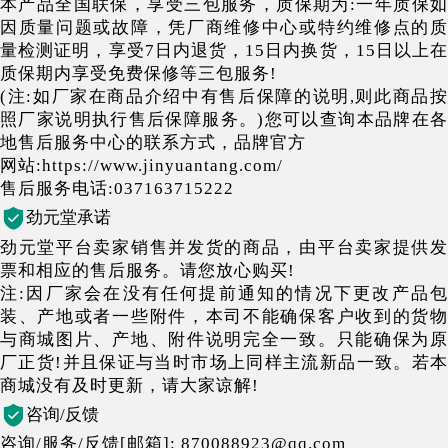
本产品全国联保，享受三包服务，质保期为:一年质保如
因质量问题或故障，凭厂商维修中心或特约维修点的质
量检测证明，享受7日内退货，15日内换货，15日以上在
质保期内享受免费保修等三包服务!
(注:如厂家在商品介绍中有售后保障的说明,则此商品按
照厂家说明执行售后保障服务。)您可以查询本品牌在各
地售后服务中心的联系方式，品牌官方
网站:https://www.jinyuantang.com/
售后服务电话:037163715222
劲元堂承诺
劲元堂平台卖家销售并发货的商品，由平台卖家提供发
票和相应的售后服务。请您放心购买!
注:因厂家会在没有任何提前通知的情况下更改产品包
装、产地或者一些附件，本司不能确保客户收到的货物
与商城图片、产地、附件说明完全一致。只能确保为原
厂正货!并且保证与当时市场上同样主流新品一致。若本
商城没有及时更新，请大家谅解!
咨询/反馈
咨询/服务/反馈[邮箱]: 870088923@qq.com