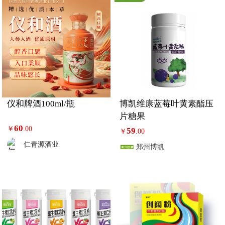
仪和牌酒100ml/瓶
博凯维康蓝莓叶黄素酯压
片糖果
60
￥
.00
59
￥
.00
仁青源酒业
郑州博凯