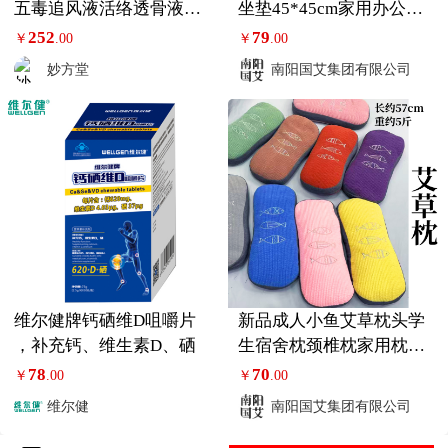
五毒追风液活络透骨液颈
坐垫45*45cm家用办公室
肩腰腿痛涂抹3盒
座椅垫
252
79
￥
.00
￥
.00
妙方堂
南阳国艾集团有限公司
维尔健牌钙硒维D咀嚼片
新品成人小鱼艾草枕头学
，补充钙、维生素D、硒
生宿舍枕颈椎枕家用枕枕
护颈睡眠骨头
78
70
￥
.00
￥
.00
维尔健
南阳国艾集团有限公司