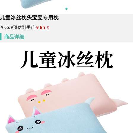
儿童冰丝枕头宝宝专用枕
65
￥
65
.9
预估到手价
￥
.9
商品详细