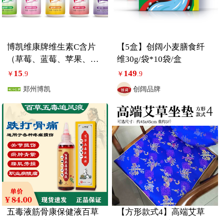
博凯维康牌维生素C含片
【5盒】创阔小麦膳食纤
（草莓、蓝莓、苹果、水
维30g/袋*10袋/盒
蜜桃、香橙）
15
149
￥
.9
￥
.9
郑州博凯
创阔品牌
五毒液筋骨康保健液百草
【方形款式4】高端艾草