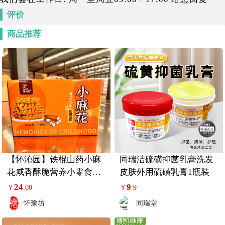
评价
商品推荐
【怀沁园】铁棍山药小麻
同瑞洁硫磺抑菌乳膏洗发
花咸香酥脆营养小零食中
皮肤外用硫磺乳膏1瓶装
式追剧解馋好吃
24
9
￥
.00
￥
.9
怀豫坊
同瑞堂