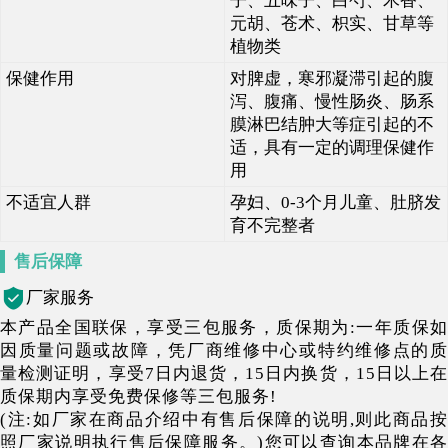
子、五味子、白芍、木香、
元胡、苍术、枳实、甘草等
植物类
保健作用
对脾虚，寒邪凝滞引起的腹
泻、腹痛、慢性肠炎、肠系
膜淋巴结肿大等症引起的不
适，具有一定的调理保健作
用
不适宜人群
孕妇、0-3个月儿童、肚脐发
育不完整者
售后保障
厂家服务
本产品全国联保，享受三包服务，质保期为:一年质保如
因质量问题或故障，凭厂商维修中心或特约维修点的质
量检测证明，享受7日内退货，15日内换货，15日以上在
质保期内享受免费保修等三包服务!
(注:如厂家在商品介绍中有售后保障的说明,则此商品按
照厂家说明执行售后保障服务。)您可以查询本品牌在各