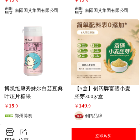
12
12
￥
.5
￥
.5
南阳国艾集团有限公司
南阳国艾集团有限公司
博凯维康秀妹尔白芸豆桑
【5盒】创阔牌富硒小麦
叶压片糖果
胚芽300g/盒
15
149
￥
.9
￥
.9
郑州博凯
创阔品牌
立即购买