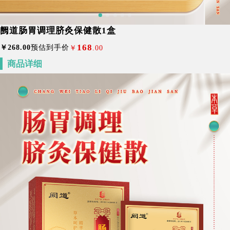
阙道肠胃调理脐灸保健散1盒
168
￥
268
.00
预估到手价
￥
.00
商品详细