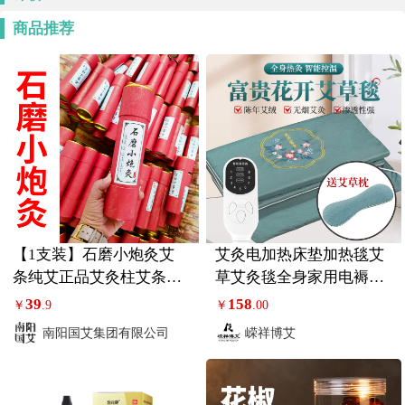
商品推荐
【1支装】石磨小炮灸艾
艾灸电加热床垫加热毯艾
条纯艾正品艾灸柱艾条纯
草艾灸毯全身家用电褥子
艾草叶香
热敷毯
39
158
￥
.9
￥
.00
南阳国艾集团有限公司
嵘祥博艾