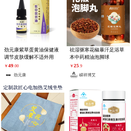
劲元康紫草蛋黄油保健液
祛湿驱寒花椒暴汗足浴草
调节皮肤缓解不适外用
本中药精油泡脚球
49
25
￥
.00
￥
.9
劲元康
嵘祥博艾