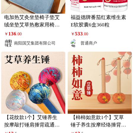
电加热艾灸坐垫椅子垫艾
福益德牌番茄红素维生素
绒坐垫艾草热敷家用椅垫
E软胶囊6盒360粒
发热坐垫
136
533
￥
.00
￥
.00
南阳国艾集团有限公司
普通商户
【花纹款1个】艾锤养生
【柿柿如意款1个】艾草
按摩敲打锤肩捶背疏通经
锤子养生按摩经络捶背敲
络颈拍八虚敲背器
打棒拍打八虚